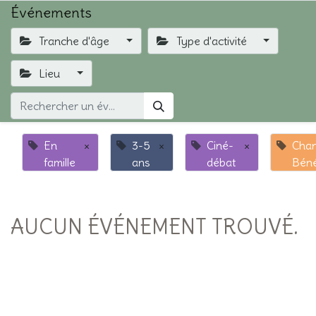
Événements
Tranche d'âge
Type d'activité
Lieu
En
×
3-5
×
Ciné-
×
Chan
famille
ans
débat
Béné
AUCUN ÉVÉNEMENT TROUVÉ.