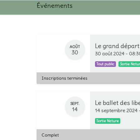
Événements
Le grand départ
AOÛT
30
30 août 2024
-
08:3
Tout public
Sortie Natu
Inscriptions terminées
Le ballet des lib
SEPT.
14
14 septembre 2024
Sortie Nature
Complet