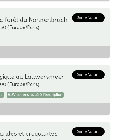
Sortie Nature
la forêt du Nonnenbruch
:30
(
Europe/Paris
)
Sortie Nature
logique au Lauwersmeer
:00
(
Europe/Paris
)
re
RDV communiqué à l'inscription
Sortie Nature
mandes et croquantes