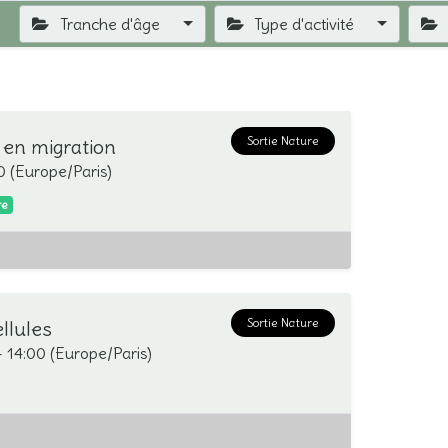
Tranche d'âge
Type d'activité
Sortie Nature
 en migration
0
(
Europe/Paris
)
re
Sortie Nature
ellules
-
14:00
(
Europe/Paris
)