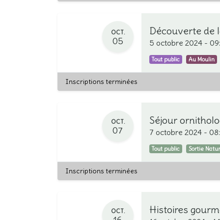
Découverte de 
OCT.
05
5 octobre 2024
-
09
Tout public
Au Moulin
Inscriptions terminées
Séjour ornitho
OCT.
07
7 octobre 2024
-
08
Tout public
Sortie Natu
Inscriptions terminées
Histoires gour
OCT.
16