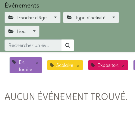
Événements
Tranche d'âge
Type d'activité
Lieu
En
×
Scolaire
×
Expositon
×
famille
AUCUN ÉVÉNEMENT TROUVÉ.