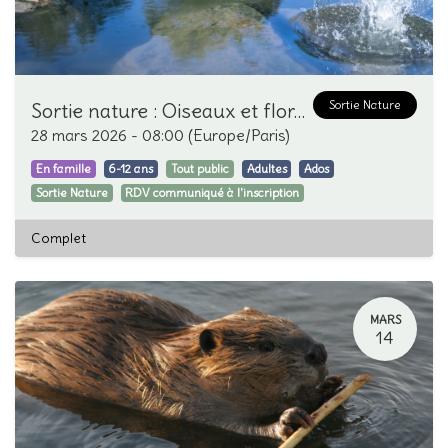
Sortie Nature
Sortie nature : Oiseaux et flore au bord de la Thur
28 mars 2026
-
08:00
(
Europe/Paris
)
En famille
6-12 ans
Tout public
Adultes
Ados
Sortie Nature
RDV communiqué à l'inscription
Complet
MARS
14