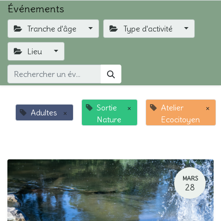
Événements
Tranche d'âge
Type d'activité
Lieu
Sortie
×
Atelier
×
Adultes
×
Nature
Ecocitoyen
MARS
28