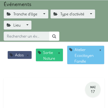
Événements
Tranche d'âge
Type d'activité
Lieu
Atelier
×
Sortie
×
Ados
×
Ecocitoyen
Nature
Famille
MAI
17