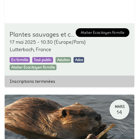
Atelier Ecocitoyen Famille
Plantes sauvages et cuisine
17 mai 2025
-
10:30
(
Europe/Paris
)
Lutterbach
,
France
En famille
Tout public
Adultes
Ados
Atelier Ecocitoyen Famille
Inscriptions terminées
MARS
14