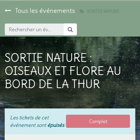
Tous les événements
SORTIE NATURE
SORTIE NATURE :
OISEAUX ET FLORE AU
BORD DE LA THUR
Les tickets de cet
Complet
événement sont
épuisés