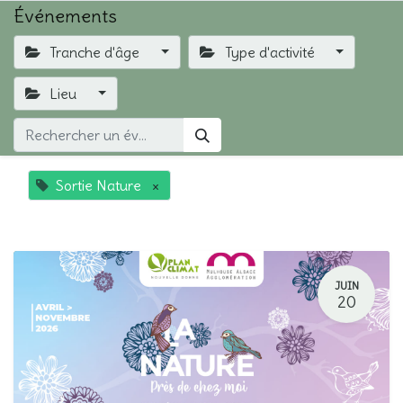
Événements
Tranche d'âge
Type d'activité
Lieu
Sortie Nature
×
JUIN
20