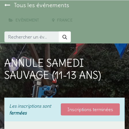
Tous les événements
EVÈNEMENT
FRANCE
ANNULE SAMEDI
SAUVAGE (11-13 ANS)
Les inscriptions sont
Inscriptions terminées
fermées